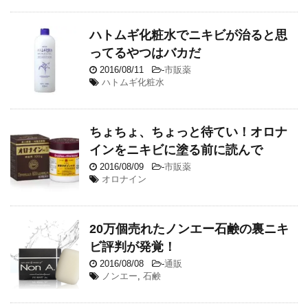
ハトムギ化粧水でニキビが治ると思
ってるやつはバカだ
2016/08/11
-
市販薬
ハトムギ化粧水
ちょちょ、ちょっと待てい！オロナ
インをニキビに塗る前に読んで
2016/08/09
-
市販薬
オロナイン
20万個売れたノンエー石鹸の裏ニキ
ビ評判が発覚！
2016/08/08
-
通販
ノンエー
,
石鹸