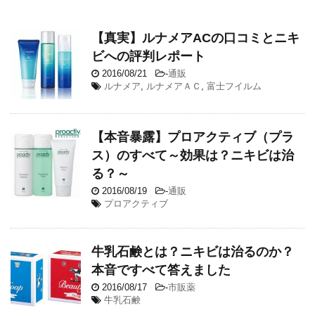
【真実】ルナメアACの口コミとニキ
ビへの評判レポート
2016/08/21
-
通販
ルナメア
,
ルナメアＡＣ
,
富士フイルム
【本音暴露】プロアクティブ（プラ
ス）のすべて～効果は？ニキビは治
る？～
2016/08/19
-
通販
プロアクティブ
牛乳石鹸とは？ニキビは治るのか？
本音ですべて答えました
2016/08/17
-
市販薬
牛乳石鹸