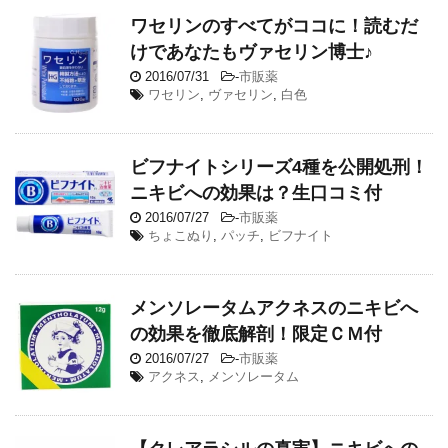
ワセリンのすべてがココに！読むだ
けであなたもヴァセリン博士♪
2016/07/31
-
市販薬
ワセリン
,
ヴァセリン
,
白色
ビフナイトシリーズ4種を公開処刑！
ニキビへの効果は？生口コミ付
2016/07/27
-
市販薬
ちょこぬり
,
パッチ
,
ビフナイト
メンソレータムアクネスのニキビへ
の効果を徹底解剖！限定ＣＭ付
2016/07/27
-
市販薬
アクネス
,
メンソレータム