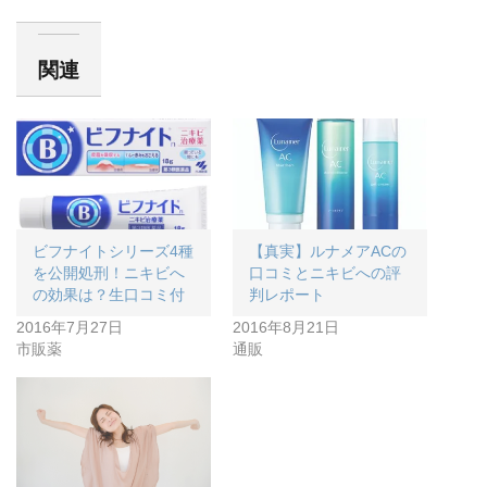
関連
ビフナイトシリーズ4種
【真実】ルナメアACの
を公開処刑！ニキビへ
口コミとニキビへの評
の効果は？生口コミ付
判レポート
2016年7月27日
2016年8月21日
市販薬
通販