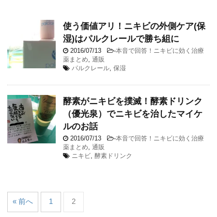
使う価値アリ！ニキビの外側ケア(保
湿)はパルクレールで勝ち組に
2016/07/13
-
本音で回答！ニキビに効く治療
薬まとめ
,
通販
パルクレール
,
保湿
酵素がニキビを撲滅！酵素ドリンク
（優光泉）でニキビを治したマイケ
ルのお話
2016/07/13
-
本音で回答！ニキビに効く治療
薬まとめ
,
通販
ニキビ
,
酵素ドリンク
« 前へ
1
2