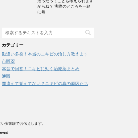
治ったってことも考えられます
からね？ 実際のところを一緒
に暴 ...
カテゴリー
勘違い多発！本当のニキビの治し方教えます
市販薬
本音で回答！ニキビに効く治療薬まとめ
通販
間違えて覚えてない？ニキビの真の原因たち
ない実体験でお伝えします。
ved.