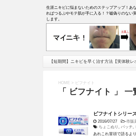
生涯ニキビに悩まないためのステップアップ！あ
ればつるぷやモテ肌が手に入る！？嘘偽りのない
します。
【短期間】ニキビを早く治す方法【実体験レ
HOME
>
ビフナイト
「 ビフナイト 」 一
ビフナイトシリー
2016/07/27
-
市販
ちょこぬり
,
パッチ
,
あれこれ冒頭で語るよ