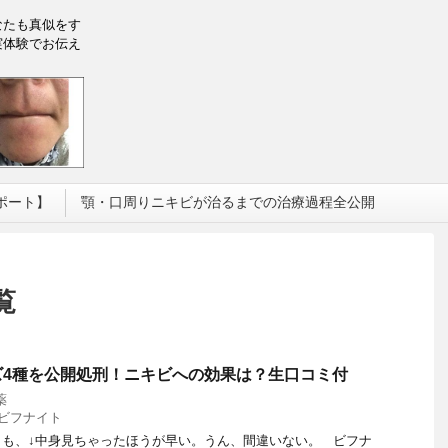
なたも真似をす
実体験でお伝え
ポート】
顎・口周りニキビが治るまでの治療過程全公開
覧
ズ4種を公開処刑！ニキビへの効果は？生口コミ付
薬
ビフナイト
りも、↓中身見ちゃったほうが早い。うん、間違いない。 ビフナ