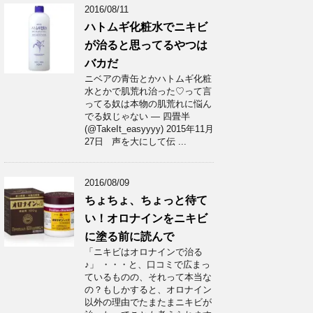
2016/08/11
ハトムギ化粧水でニキビ
が治ると思ってるやつは
バカだ
ニベアの青缶とかハトムギ化粧
水とかで肌荒れ治った♡って言
ってる奴は本物の肌荒れに悩ん
でる奴じゃない — 四畳半
(@TakeIt_easyyyy) 2015年11月
27日 声を大にして伝 ...
2016/08/09
ちょちょ、ちょっと待て
い！オロナインをニキビ
に塗る前に読んで
「ニキビはオロナインで治る
♪」 ・・・と、口コミで広まっ
ているものの、それって本当な
の？もしかすると、オロナイン
以外の理由でたまたまニキビが