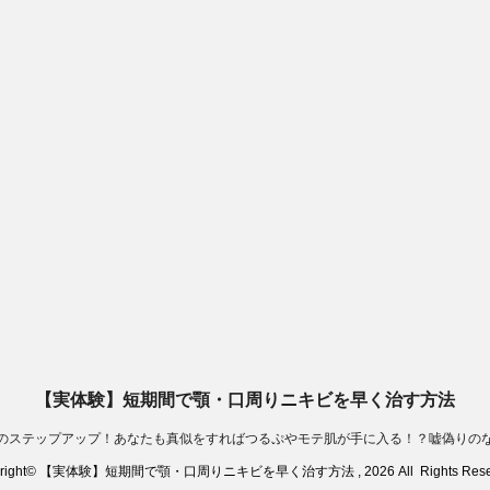
【実体験】短期間で顎・口周りニキビを早く治す方法
のステップアップ！あなたも真似をすればつるぷやモテ肌が手に入る！？嘘偽りの
yright© 【実体験】短期間で顎・口周りニキビを早く治す方法 , 2026 All Rights Reser