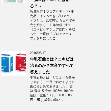
る？～
数量限定！プロアクティブ+非
売品アイテムつき プロアクテ
ィブとは 2003年から日本で発
売が始まり、11年連続で1位
（ニキビケアシェア部門）を取
った、一度は「プロアクティ
ブ」を耳にしたこ ...
2016/08/17
牛乳石鹸とは？ニキビは
治るのか？本音ですべて
答えました
牛乳石鹸とは どこよりも分か
りやすく、一目でわかるように
図にまとめておきました。 赤
箱 青箱 発売年 1928年 1949年
値段・重量 108円・100ｇ 86
円・85ｇ 成分の違い ...