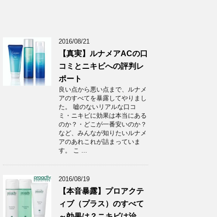
2016/08/21
【真実】ルナメアACの口
コミとニキビへの評判レ
ポート
良い点から悪い点まで、ルナメ
アのすべてを暴露してやりまし
た。 嘘のないリアルな口コ
ミ・ニキビに効果は本当にある
のか？・どこが一番安いのか？
など、みんなが知りたいルナメ
アのあれこれが詰まっていま
す。 こ ...
2016/08/19
【本音暴露】プロアクテ
ィブ（プラス）のすべて
～効果は？ニキビは治